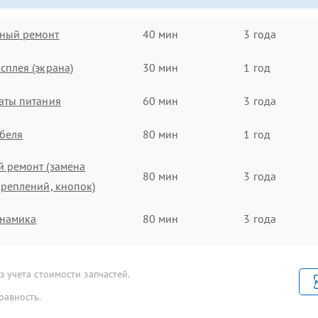
ный ремонт
40 мин
3 года
сплея (экрана)
30 мин
1 год
аты питания
60 мин
3 года
беля
80 мин
1 год
 ремонт (замена
80 мин
3 года
креплений, кнопок)
инамика
80 мин
3 года
икрофона
100 мин
2 года
 учета стоимости запчастей.
роскопа
70 мин
1 год
равность.