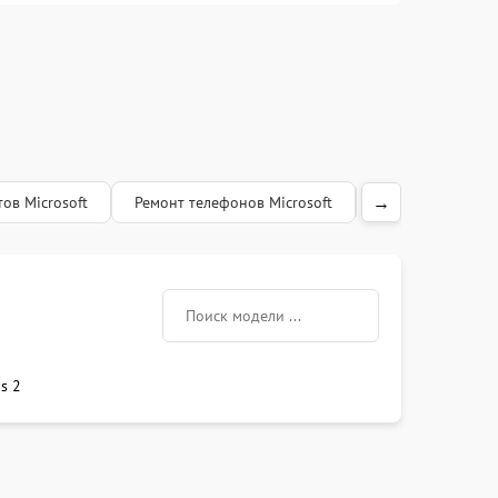
→
ов Microsoft
Ремонт телефонов Microsoft
Ремонт клавиату
s 2