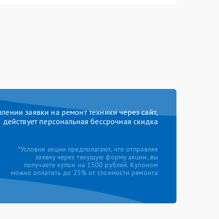
Заказать
500 рублей
Заказать
500 рублей
Заказать
550 рублей
Заказать
700 рублей
Заказать
600 рублей
ении заявки на ремонт техники через сайт,
действует персональная бессрочная скидка
*Условия акции предполагают, что отправляя
заявку через текущую форму акции, вы
получаете купон на 1500 рублей. Купоном
можно оплатить до 25% от стоимости ремонта