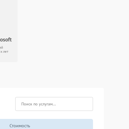
osoft
ей
3х лет
Стоимость