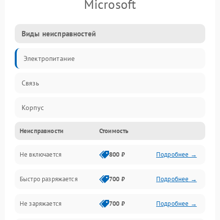
Microsoft
Виды неисправностей
Электропитание
Связь
Корпус
Неисправности
Стоимость
Органы управления
Не включается
800 ₽
Подробнее →
Быстро разряжается
700 ₽
Подробнее →
Не заряжается
700 ₽
Подробнее →