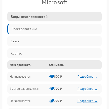
Microsoft
Виды неисправностей
Электропитание
Связь
Корпус
Неисправности
Стоимость
Органы управления
Не включается
800 ₽
Подробнее →
Быстро разряжается
700 ₽
Подробнее →
Не заряжается
700 ₽
Подробнее →