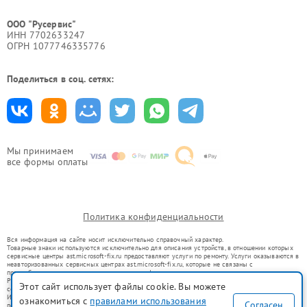
ООО "Русервис"
ИНН 7702633247
ОГРН 1077746335776
Поделиться в соц. сетях:
Мы принимаем
все формы оплаты
Политика конфиденциальности
Вся информация на сайте носит исключительно справочный характер.
Товарные знаки используются исключительно для описания устройств, в отношении которых
сервисные центры ast.microsoft-fix.ru предоставляют услуги по ремонту. Услуги оказываются в
неавторизованных сервисных центрах ast.microsoft-fix.ru, которые не связаны с
правообладателями товарных знаков или их официальными представителями.
Ремонт осуществляется для устройств, уже введенных в гражданский оборот в соответствии
Этот сайт использует файлы cookie. Вы можете
со статьей 1487 ГК РФ.
Использование товарных знаков не преследует цели индивидуализации услуг или введения
ознакомиться с
правилами использования
Согласен
потребителей в заблуждение, а служит для информирования о предоставляемых услугах по