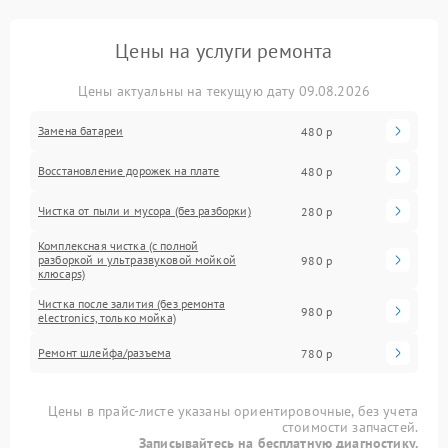
Цены на услуги ремонта
Цены актуальны на текущую дату 09.08.2026
Замена батареи
480 р
Восстановление дорожек на плате
480 р
Чистка от пыли и мусора (без разборки)
280 р
Комплексная чистка (с полной
разборкой и ультразвуковой мойкой
980 р
клюcaps)
Чистка после залития (без ремонта
980 р
electronics, только мойка)
Ремонт шлейфа/разъема
780 р
Цены в прайс-листе указаны ориентировочные, без учета
стоимости запчастей.
Записывайтесь на бесплатную диагностику.