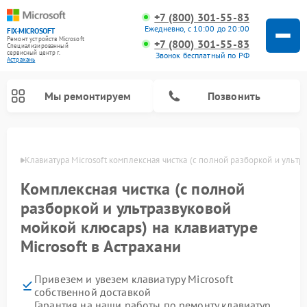
+7 (800) 301-55-83
Ежедневно, с 10:00 до 20:00
FIX-MICROSOFT
Ремонт устройств Microsoft
+7 (800) 301-55-83
Специализированный
cервисный центр г.
Звонок бесплатный по РФ
Астрахань
Мы ремонтируем
Позвонить
ахани
Клавиатура Microsoft комплексная чистка (с полной разборкой и ультр
Комплексная чистка (с полной
разборкой и ультразвуковой
мойкой клюcaps) на клавиатуре
Microsoft в Астрахани
Привезем и увезем клавиатуру Microsoft
собственной доставкой
Гарантия на наши работы по ремонту клавиатур