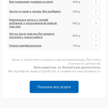
Восстановление дорожек на плате
480 р
Чистка от пыли и мусора (без разборки)
280 р
Комплексная чистка (с полной
разборкой и ультразвуковой мойкой
980 р
клюcaps)
Чистка после залития (без ремонта
980 р
electronics, только мойка)
Ремонт шлейфа/разъема
780 р
Цены в прайс-листе указаны ориентировочные, без учета
стоимости запчастей.
Записывайтесь на бесплатную диагностику.
Мы проверим ваше устройство и укажем на неисправность.
Показать все услуги