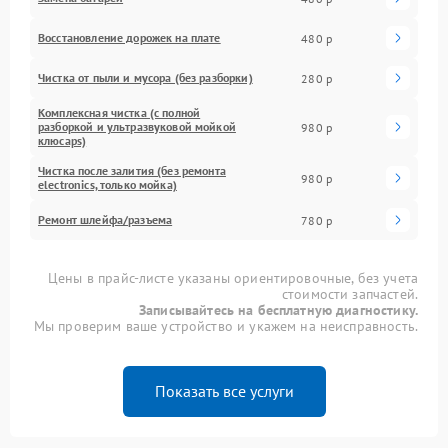
Восстановление дорожек на плате
480 р
Чистка от пыли и мусора (без разборки)
280 р
Комплексная чистка (с полной
разборкой и ультразвуковой мойкой
980 р
клюcaps)
Чистка после залития (без ремонта
980 р
electronics, только мойка)
Ремонт шлейфа/разъема
780 р
Цены в прайс-листе указаны ориентировочные, без учета
стоимости запчастей.
Записывайтесь на бесплатную диагностику.
Мы проверим ваше устройство и укажем на неисправность.
Показать все услуги