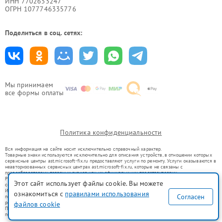
ИНН 7702633247
ОГРН 1077746335776
Поделиться в соц. сетях:
Мы принимаем
все формы оплаты
Политика конфиденциальности
Вся информация на сайте носит исключительно справочный характер.
Товарные знаки используются исключительно для описания устройств, в отношении которых
сервисные центры ast.microsoft-fix.ru предоставляют услуги по ремонту. Услуги оказываются в
неавторизованных сервисных центрах ast.microsoft-fix.ru, которые не связаны с
правообладателями товарных знаков или их официальными представителями.
Ремонт осуществляется для устройств, уже введенных в гражданский оборот в соответствии
Этот сайт использует файлы cookie. Вы можете
со статьей 1487 ГК РФ.
Использование товарных знаков не преследует цели индивидуализации услуг или введения
ознакомиться с
правилами использования
Согласен
потребителей в заблуждение, а служит для информирования о предоставляемых услугах по
ремонту техники указанных брендов.
файлов cookie
Представленная на сайте информация не является публичной офертой, определяемой
положениями Статьи 437(2) Гражданского кодекса РФ