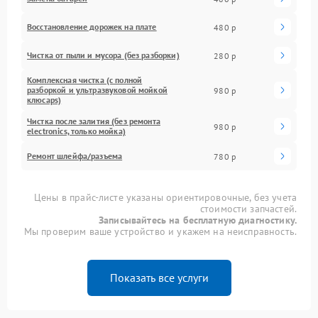
Восстановление дорожек на плате
480 р
Чистка от пыли и мусора (без разборки)
280 р
Комплексная чистка (с полной
разборкой и ультразвуковой мойкой
980 р
клюcaps)
Чистка после залития (без ремонта
980 р
electronics, только мойка)
Ремонт шлейфа/разъема
780 р
Цены в прайс-листе указаны ориентировочные, без учета
стоимости запчастей.
Записывайтесь на бесплатную диагностику.
Мы проверим ваше устройство и укажем на неисправность.
Показать все услуги