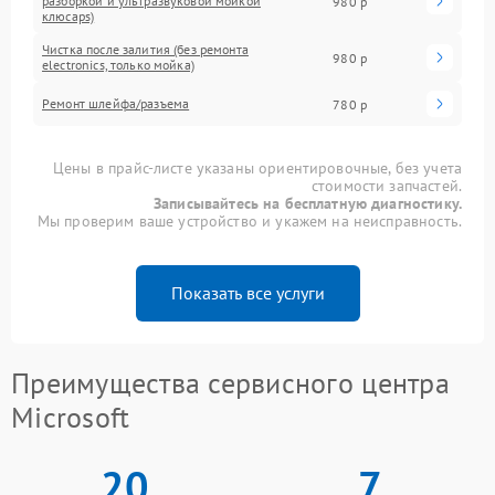
разборкой и ультразвуковой мойкой
980 р
клюcaps)
Чистка после залития (без ремонта
980 р
electronics, только мойка)
Ремонт шлейфа/разъема
780 р
Цены в прайс-листе указаны ориентировочные, без учета
стоимости запчастей.
Записывайтесь на бесплатную диагностику.
Мы проверим ваше устройство и укажем на неисправность.
Показать все услуги
Преимущества сервисного центра
Microsoft
20
7