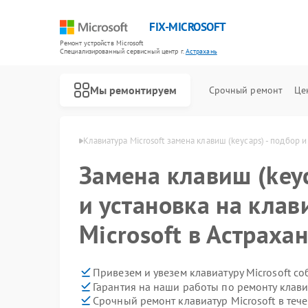
FIX-MICROSOFT
Ремонт устройств Microsoft
Специализированный cервисный центр г.
Астрахань
Мы ремонтируем
Срочный ремонт
Це
icrosoft в Астрахани
Клавиатура Microsoft замена клавиш (keycaps) - подбор и
Замена клавиш (keyc
и установка на клав
Microsoft в Астраха
Привезем и увезем клавиатуру Microsoft с
Гарантия на наши работы по ремонту клави
Срочный ремонт клавиатур Microsoft в теч