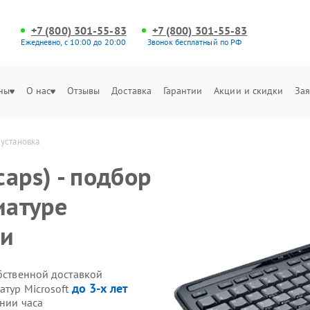
+7 (800) 301-55-83
+7 (800) 301-55-83
Ежедневно, с 10:00 до 20:00
Звонок бесплатный по РФ
ны
О нас
Отзывы
Доставка
Гарантии
Акции и скидки
Зая
 установка
aps) - подбор
иатуре
ни
обственной доставкой
до 3-х лет
атур Microsoft
ении часа