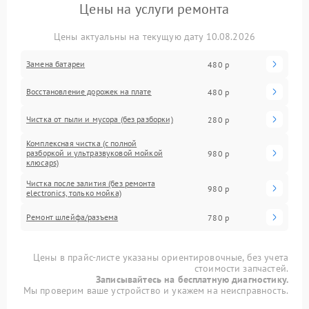
Цены на услуги ремонта
Цены актуальны на текущую дату 10.08.2026
Замена батареи
480 р
Восстановление дорожек на плате
480 р
Чистка от пыли и мусора (без разборки)
280 р
Комплексная чистка (с полной
разборкой и ультразвуковой мойкой
980 р
клюcaps)
Чистка после залития (без ремонта
980 р
electronics, только мойка)
Ремонт шлейфа/разъема
780 р
Цены в прайс-листе указаны ориентировочные, без учета
стоимости запчастей.
Записывайтесь на бесплатную диагностику.
Мы проверим ваше устройство и укажем на неисправность.