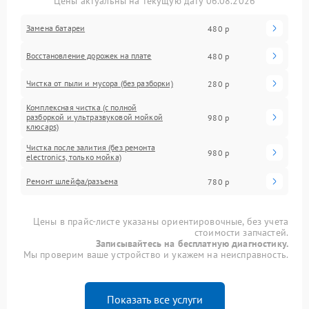
Цены актуальны на текущую дату 06.08.2026
Замена батареи
480 р
Восстановление дорожек на плате
480 р
Чистка от пыли и мусора (без разборки)
280 р
Комплексная чистка (с полной
разборкой и ультразвуковой мойкой
980 р
клюcaps)
Чистка после залития (без ремонта
980 р
electronics, только мойка)
Ремонт шлейфа/разъема
780 р
Цены в прайс-листе указаны ориентировочные, без учета
стоимости запчастей.
Записывайтесь на бесплатную диагностику.
Мы проверим ваше устройство и укажем на неисправность.
Показать все услуги