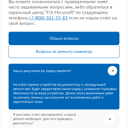
Вы можете ознакомиться с приведенными ниже
часто задаваемыми вопросами, либо обратиться в
сервисный центр “FIX-Microsoft” по следующему
телефону
+7 (800) 301-55-83
если не нашли ответ на
свой вопрос.
Общие вопросы
Вопросы по ремонту клавиатур
Какие документы вы предоставляете?
На этапе приема устройства на диагностику и последующий
ремонт вам будет предоставлен заказ-наряд с указанием страховых
обязательств на ваше устройство. Далее, после выполнения работ
по ремонту техники, вы получите акт выполненных работ и
гарантийный талон.
Я уже знаю в чем неисправность и какой
ремонт необходим. Для чего проводить
диагностику?