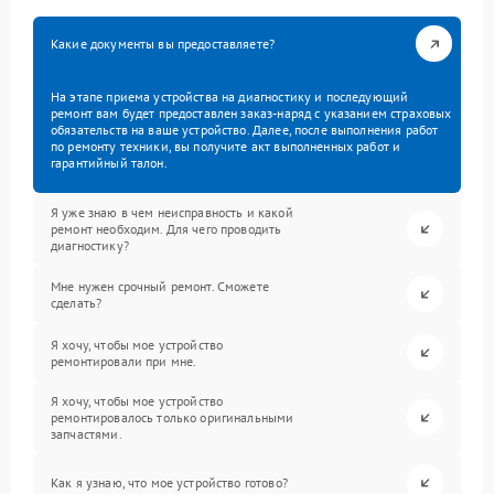
Какие документы вы предоставляете?
На этапе приема устройства на диагностику и последующий
ремонт вам будет предоставлен заказ-наряд с указанием страховых
обязательств на ваше устройство. Далее, после выполнения работ
по ремонту техники, вы получите акт выполненных работ и
гарантийный талон.
Я уже знаю в чем неисправность и какой
ремонт необходим. Для чего проводить
диагностику?
Мне нужен срочный ремонт. Сможете
сделать?
Я хочу, чтобы мое устройство
ремонтировали при мне.
Я хочу, чтобы мое устройство
ремонтировалось только оригинальными
запчастями.
Как я узнаю, что мое устройство готово?