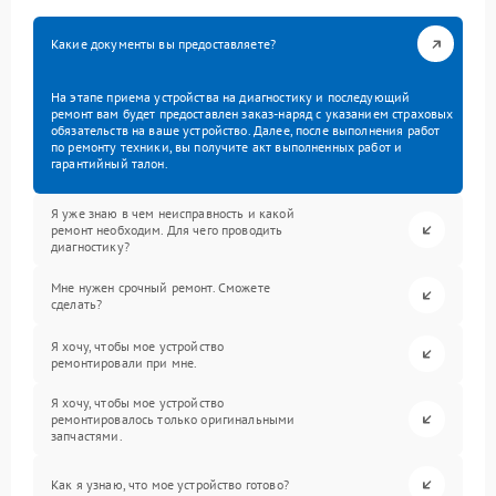
Какие документы вы предоставляете?
На этапе приема устройства на диагностику и последующий
ремонт вам будет предоставлен заказ-наряд с указанием страховых
обязательств на ваше устройство. Далее, после выполнения работ
по ремонту техники, вы получите акт выполненных работ и
гарантийный талон.
Я уже знаю в чем неисправность и какой
ремонт необходим. Для чего проводить
диагностику?
Мне нужен срочный ремонт. Сможете
сделать?
Я хочу, чтобы мое устройство
ремонтировали при мне.
Я хочу, чтобы мое устройство
ремонтировалось только оригинальными
запчастями.
Как я узнаю, что мое устройство готово?