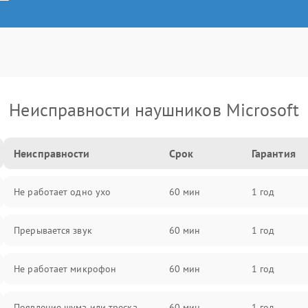
Неисправности наушников Microsoft
Неисправности
Срок
Гарантия
Не работает одно ухо
60 мин
1 год
Прерывается звук
60 мин
1 год
Не работает микрофон
60 мин
1 год
Появление шума или треска
60 мин
1 год