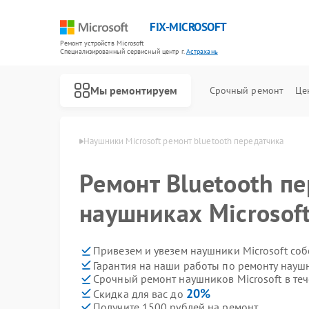
FIX-MICROSOFT
Ремонт устройств Microsoft
Специализированный cервисный центр г.
Астрахань
Мы ремонтируем
Срочный ремонт
Це
crosoft в Астрахани
Наушники Microsoft ремонт bluetooth передатчика
Ремонт Bluetooth пе
наушниках Microsoft
Привезем и увезем наушники Microsoft со
Гарантия на наши работы по ремонту науш
Срочный ремонт наушников Microsoft в теч
20%
Скидка для вас до
Получите 1500 рублей на ремонт