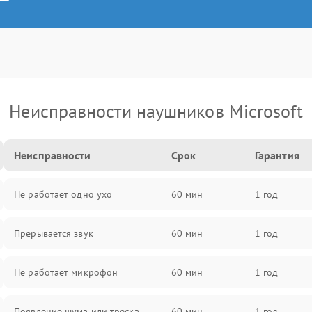
Неисправности наушников Microsoft
Неисправности
Срок
Гарантия
Не работает одно ухо
60 мин
1 год
Прерывается звук
60 мин
1 год
Не работает микрофон
60 мин
1 год
Появление шума или треска
60 мин
1 год