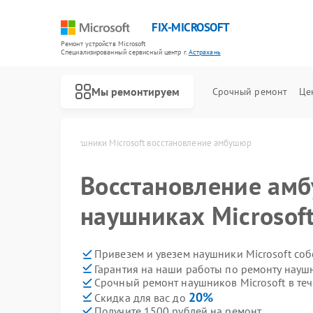
FIX-MICROSOFT
Ремонт устройств Microsoft
Специализированный cервисный центр г.
Астрахань
Мы ремонтируем
Срочный ремонт
Це
oft в Астрахани
Наушники Microsoft восстановление амбушюр
Восстановление ам
наушниках Microsoft
Привезем и увезем наушники Microsoft со
Гарантия на наши работы по ремонту науш
Срочный ремонт наушников Microsoft в теч
20%
Скидка для вас до
Получите 1500 рублей на ремонт