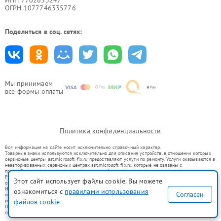
ОГРН 1077746335776
Поделиться в соц. сетях:
Мы принимаем
все формы оплаты
Политика конфиденциальности
Вся информация на сайте носит исключительно справочный характер.
Товарные знаки используются исключительно для описания устройств, в отношении которых
сервисные центры ast.microsoft-fix.ru предоставляют услуги по ремонту. Услуги оказываются в
неавторизованных сервисных центрах ast.microsoft-fix.ru, которые не связаны с
правообладателями товарных знаков или их официальными представителями.
Ремонт осуществляется для устройств, уже введенных в гражданский оборот в соответствии
Этот сайт использует файлы cookie. Вы можете
со статьей 1487 ГК РФ.
Использование товарных знаков не преследует цели индивидуализации услуг или введения
ознакомиться с
правилами использования
Согласен
потребителей в заблуждение, а служит для информирования о предоставляемых услугах по
ремонту техники указанных брендов.
файлов cookie
Представленная на сайте информация не является публичной офертой, определяемой
положениями Статьи 437(2) Гражданского кодекса РФ