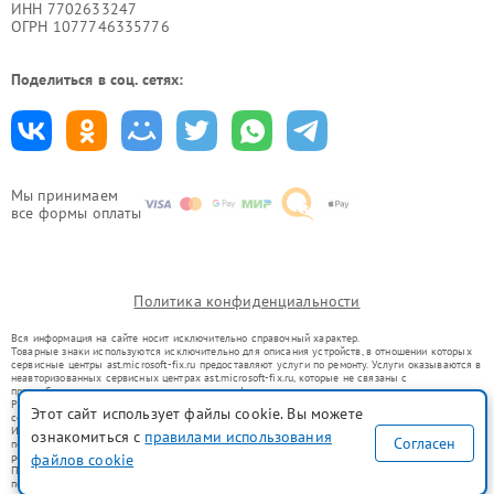
ИНН 7702633247
ОГРН 1077746335776
Поделиться в соц. сетях:
Мы принимаем
все формы оплаты
Политика конфиденциальности
Вся информация на сайте носит исключительно справочный характер.
Товарные знаки используются исключительно для описания устройств, в отношении которых
сервисные центры ast.microsoft-fix.ru предоставляют услуги по ремонту. Услуги оказываются в
неавторизованных сервисных центрах ast.microsoft-fix.ru, которые не связаны с
правообладателями товарных знаков или их официальными представителями.
Ремонт осуществляется для устройств, уже введенных в гражданский оборот в соответствии
Этот сайт использует файлы cookie. Вы можете
со статьей 1487 ГК РФ.
Использование товарных знаков не преследует цели индивидуализации услуг или введения
ознакомиться с
правилами использования
Согласен
потребителей в заблуждение, а служит для информирования о предоставляемых услугах по
ремонту техники указанных брендов.
файлов cookie
Представленная на сайте информация не является публичной офертой, определяемой
положениями Статьи 437(2) Гражданского кодекса РФ