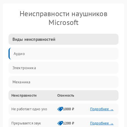
Неисправности наушников
Microsoft
Виды неисправностей
Аудио
Электроника
Механика
Неисправности
Стоимость
Электропитание
Не работает одно ухо
1000 ₽
Подробнее →
Связь
Прерывается звук
1200 ₽
Подробнее →
Механические повреждения