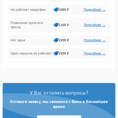
Не работает микрофон
1000 ₽
Подробнее →
Появление шума или
1100 ₽
Подробнее →
треска
Нет звука
1500 ₽
Подробнее →
Один наушник не работает
1500 ₽
Подробнее →
Тихий звук
1500 ₽
Подробнее →
Искажения
1500 ₽
Подробнее →
У Вас остались вопросы?
Треск
1500 ₽
Подробнее →
Оставьте заявку, мы свяжемся с Вами в ближайшее
время