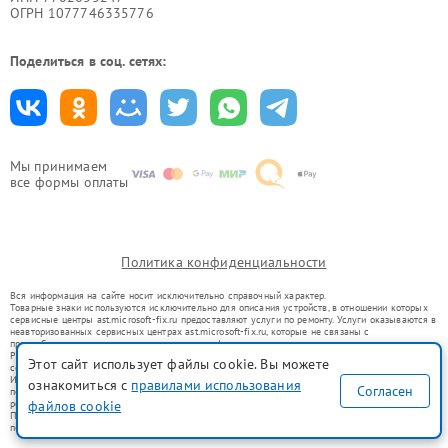
ОГРН 1077746335776
Поделиться в соц. сетях:
Мы принимаем
все формы оплаты
Политика конфиденциальности
Вся информация на сайте носит исключительно справочный характер.
Товарные знаки используются исключительно для описания устройств, в отношении которых
сервисные центры ast.microsoft-fix.ru предоставляют услуги по ремонту. Услуги оказываются в
неавторизованных сервисных центрах ast.microsoft-fix.ru, которые не связаны с
правообладателями товарных знаков или их официальными представителями.
Ремонт осуществляется для устройств, уже введенных в гражданский оборот в соответствии
Этот сайт использует файлы cookie. Вы можете
со статьей 1487 ГК РФ.
Использование товарных знаков не преследует цели индивидуализации услуг или введения
ознакомиться с
правилами использования
Согласен
потребителей в заблуждение, а служит для информирования о предоставляемых услугах по
ремонту техники указанных брендов.
файлов cookie
Представленная на сайте информация не является публичной офертой, определяемой
положениями Статьи 437(2) Гражданского кодекса РФ