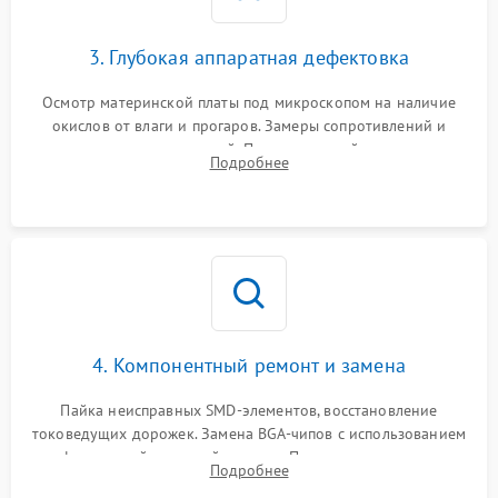
3. Глубокая аппаратная дефектовка
Осмотр материнской платы под микроскопом на наличие
окислов от влаги и прогаров. Замеры сопротивлений и
дежурных напряжений. Проверка цепей питания,
Подробнее
мультиконтроллера, процессора и видеочипа.
4. Компонентный ремонт и замена
Пайка неисправных SMD-элементов, восстановление
токоведущих дорожек. Замена BGA-чипов с использованием
инфракрасной паяльной станции. Прошивка микросхемы
Подробнее
BIOS или замена поврежденных портов USB