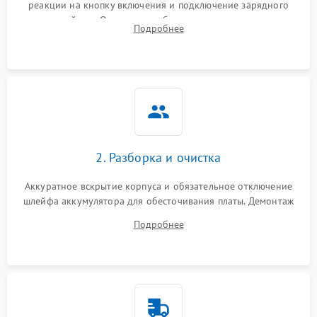
реакции на кнопку включения и подключение зарядного
устройства. Оценка потребления тока с помощью
Выход из строя SSD или
Подробнее
HDD: медленная загрузка,
лабораторного блока питания для локализации проблемы.
3000 ₽
Подробнее →
ошибки чтения,
пропадание диска
Неисправность
оперативной памяти:
2000 ₽
Подробнее →
вылеты приложений,
синие экраны
2. Разборка и очистка
Проблемы Wi‑Fi или
2500 ₽
Подробнее →
Bluetooth модулей
Аккуратное вскрытие корпуса и обязательное отключение
шлейфа аккумулятора для обесточивания платы. Демонтаж
системы охлаждения, очистка кулера от пыли и удаление
Подробнее
высохшей термопасты с кристаллов чипов.