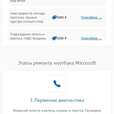
подсветки
Батарея
Неисправность тачпада:
Сеть и интернет
пропуски, прыжки
3000 ₽
Подробнее →
курсора, полный отказ
Система охлаждения
Повреждение петель и
корпуса: люфт, трещины,
3500 ₽
Подробнее →
деформация
Проблемы аккумулятора:
быстрая разрядка,
2500 ₽
Подробнее →
Этапы ремонта ноутбука Microsoft
невозможность зарядки,
вздутие
Неисправность зарядного
устройства или разъёма
2000 ₽
Подробнее →
питания
1. Первичная диагностика
Перегрев из‑за пыли,
износа термопасты или
2500 ₽
Подробнее →
неисправности кулера
Внешний осмотр корпуса, экрана и портов. Проверка