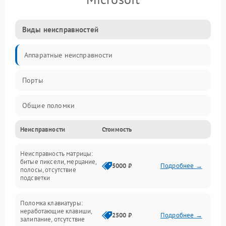
Виды неисправностей
Аппаратные неисправности
Порты
Общие поломки
Неисправности
Стоимость
Устройства
Неисправность матрицы:
Программные ошибки
битые пиксели, мерцание,
5000 ₽
Подробнее →
полосы, отсутствие
подсветки
Электрические и системные сбои
Поломка клавиатуры:
Интерфейсные проблемы
неработающие клавиши,
2500 ₽
Подробнее →
залипание, отсутствие