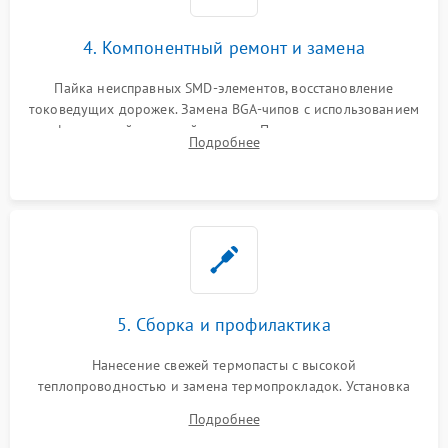
4. Компонентный ремонт и замена
Пайка неисправных SMD-элементов, восстановление
токоведущих дорожек. Замена BGA-чипов с использованием
инфракрасной паяльной станции. Прошивка микросхемы
Подробнее
BIOS или замена поврежденных портов USB
5. Сборка и профилактика
Нанесение свежей термопасты с высокой
теплопроводностью и замена термопрокладок. Установка
системы охлаждения, подключение всех внутренних
Подробнее
шлейфов, модулей памяти и накопителей. Предварительная