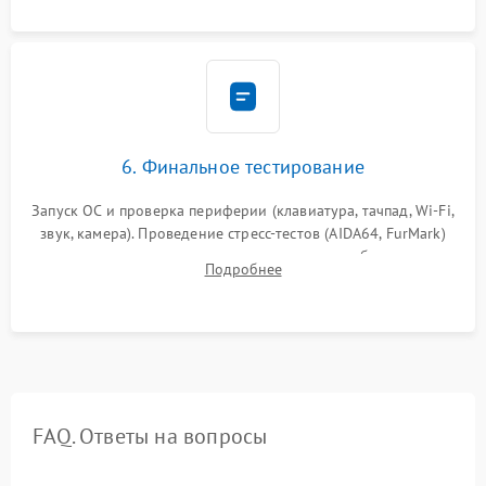
сборка корпуса.
6. Финальное тестирование
Запуск ОС и проверка периферии (клавиатура, тачпад, Wi-Fi,
звук, камера). Проведение стресс-тестов (AIDA64, FurMark)
для контроля температурного режима и стабильности
Подробнее
системы под пиковой нагрузкой.
FAQ. Ответы на вопросы