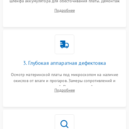
шлейфа аккумулятора для обесточивания платы. Демонтаж
системы охлаждения, очистка кулера от пыли и удаление
Подробнее
высохшей термопасты с кристаллов чипов.
3. Глубокая аппаратная дефектовка
Осмотр материнской платы под микроскопом на наличие
окислов от влаги и прогаров. Замеры сопротивлений и
дежурных напряжений. Проверка цепей питания,
Подробнее
мультиконтроллера, процессора и видеочипа.