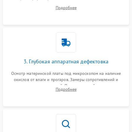
системы охлаждения, очистка кулера от пыли и удаление
Подробнее
высохшей термопасты с кристаллов чипов.
3. Глубокая аппаратная дефектовка
Осмотр материнской платы под микроскопом на наличие
окислов от влаги и прогаров. Замеры сопротивлений и
дежурных напряжений. Проверка цепей питания,
Подробнее
мультиконтроллера, процессора и видеочипа.