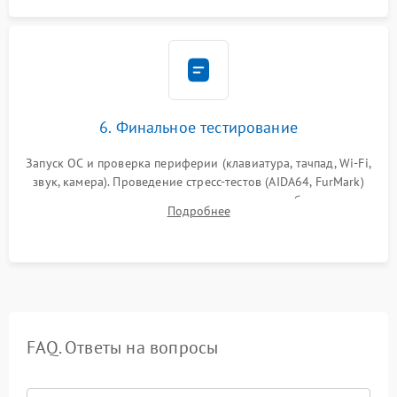
6. Финальное тестирование
Запуск ОС и проверка периферии (клавиатура, тачпад, Wi-Fi,
звук, камера). Проведение стресс-тестов (AIDA64, FurMark)
для контроля температурного режима и стабильности
Подробнее
системы под пиковой нагрузкой.
FAQ. Ответы на вопросы