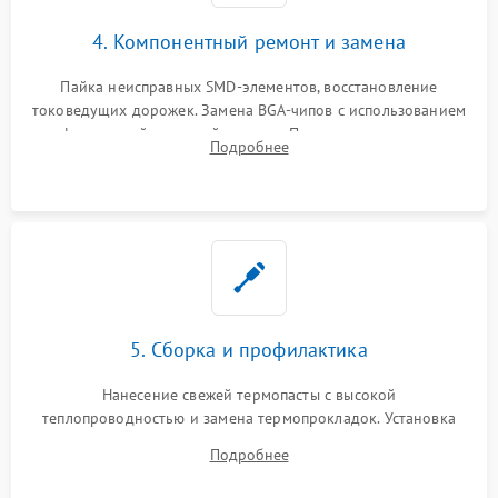
4. Компонентный ремонт и замена
Пайка неисправных SMD-элементов, восстановление
токоведущих дорожек. Замена BGA-чипов с использованием
инфракрасной паяльной станции. Прошивка микросхемы
Подробнее
BIOS или замена поврежденных портов USB
5. Сборка и профилактика
Нанесение свежей термопасты с высокой
теплопроводностью и замена термопрокладок. Установка
системы охлаждения, подключение всех внутренних
Подробнее
шлейфов, модулей памяти и накопителей. Предварительная
сборка корпуса.