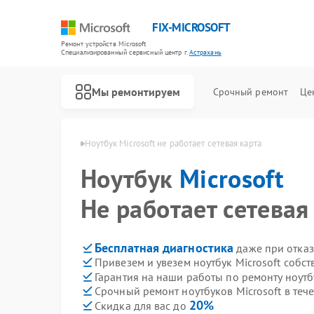
FIX-MICROSOFT
Ремонт устройств Microsoft
Специализированный cервисный центр г.
Астрахань
Мы ремонтируем
Срочный ремонт
Це
icrosoft в Астрахани
Ноутбук Microsoft не работает сетевая карта
Ноутбук
Microsoft
Не работает сетевая
Бесплатная диагностика
даже при отказ
Привезем и увезем ноутбук Microsoft собс
Гарантия на наши работы по ремонту ноутб
Срочный ремонт ноутбуков Microsoft в теч
20%
Скидка для вас до