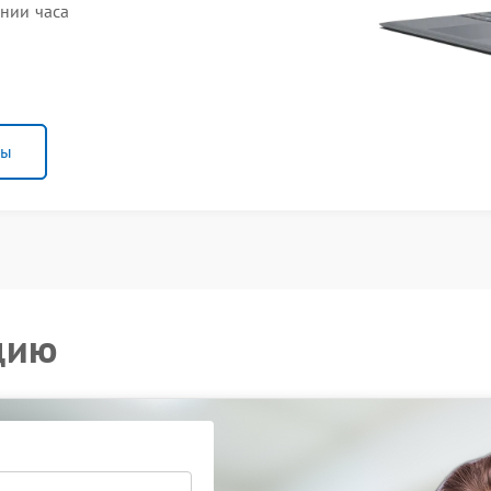
ении часа
ны
цию