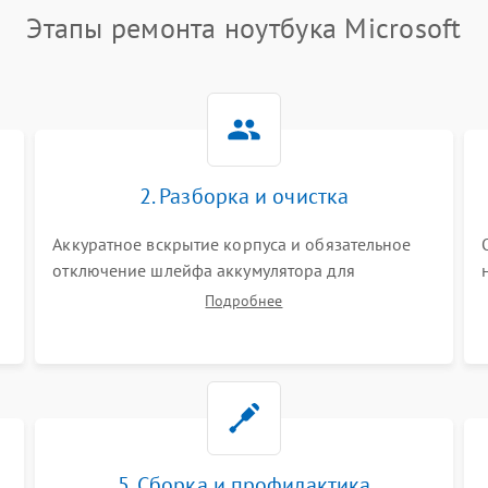
Этапы ремонта ноутбука Microsoft
2. Разборка и очистка
Аккуратное вскрытие корпуса и обязательное
отключение шлейфа аккумулятора для
обесточивания платы. Демонтаж системы
Подробнее
охлаждения, очистка кулера от пыли и удаление
высохшей термопасты с кристаллов чипов.
5. Сборка и профилактика