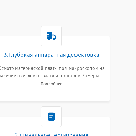
3. Глубокая аппаратная дефектовка
Осмотр материнской платы под микроскопом на
наличие окислов от влаги и прогаров. Замеры
сопротивлений и дежурных напряжений.
Подробнее
Проверка цепей питания, мультиконтроллера,
процессора и видеочипа.
6. Финальное тестирование