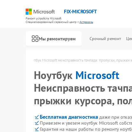
FIX-MICROSOFT
Ремонт устройств Microsoft
Специализированный cервисный центр г.
Астрахань
Мы ремонтируем
Срочный ремонт
Це
oft в Астрахани
Ноутбук Microsoft неисправность тачпада: пропуски, прыжки 
Ноутбук
Microsoft
Неисправность тачпа
прыжки курсора, по
Бесплатная диагностика
даже при отказ
Привезем и увезем ноутбук Microsoft собс
Гарантия на наши работы по ремонту ноутб