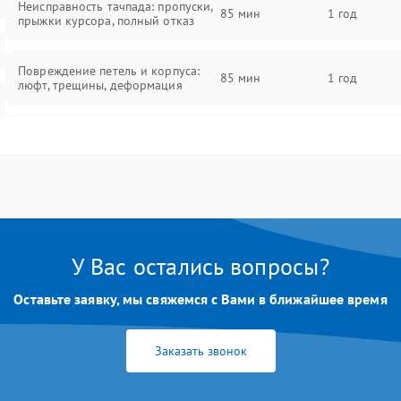
Неисправность тачпада: пропуски,
85 мин
1 год
прыжки курсора, полный отказ
Повреждение петель и корпуса:
85 мин
1 год
люфт, трещины, деформация
Проблемы аккумулятора: быстрая
разрядка, невозможность зарядки,
85 мин
1 год
вздутие
Неисправность зарядного
85 мин
1 год
устройства или разъёма питания
У Вас остались вопросы?
Перегрев из‑за пыли, износа
термопасты или неисправности
75 мин
1 год
Оставьте заявку, мы свяжемся с Вами в ближайшее время
кулера
Заказать звонок
Выход из строя SSD или HDD:
медленная загрузка, ошибки
80 мин
1 год
чтения, пропадание диска