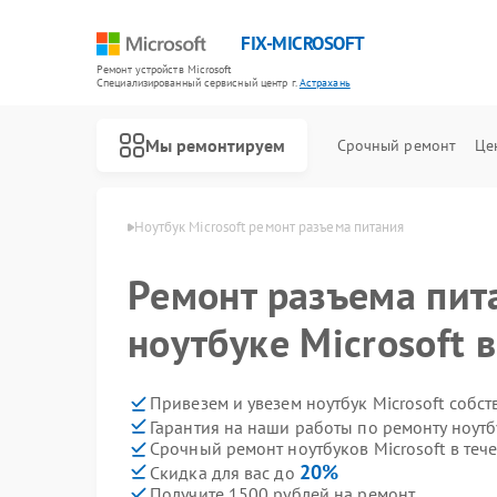
FIX-MICROSOFT
Ремонт устройств Microsoft
Специализированный cервисный центр г.
Астрахань
Мы ремонтируем
Срочный ремонт
Це
icrosoft в Астрахани
Ноутбук Microsoft ремонт разъема питания
Ремонт разъема пит
ноутбуке Microsoft 
Привезем и увезем ноутбук Microsoft собс
Гарантия на наши работы по ремонту ноутб
Срочный ремонт ноутбуков Microsoft в теч
20%
Скидка для вас до
Получите 1500 рублей на ремонт