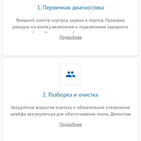
1. Первичная диагностика
Внешний осмотр корпуса, экрана и портов. Проверка
реакции на кнопку включения и подключение зарядного
устройства. Оценка потребления тока с помощью
Подробнее
лабораторного блока питания для локализации проблемы.
2. Разборка и очистка
Аккуратное вскрытие корпуса и обязательное отключение
шлейфа аккумулятора для обесточивания платы. Демонтаж
системы охлаждения, очистка кулера от пыли и удаление
Подробнее
высохшей термопасты с кристаллов чипов.