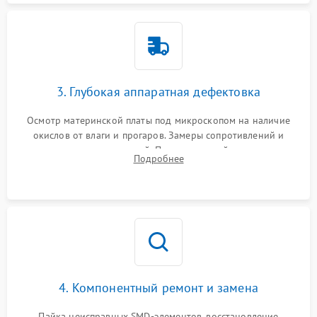
3. Глубокая аппаратная дефектовка
Осмотр материнской платы под микроскопом на наличие
окислов от влаги и прогаров. Замеры сопротивлений и
дежурных напряжений. Проверка цепей питания,
Подробнее
мультиконтроллера, процессора и видеочипа.
4. Компонентный ремонт и замена
Пайка неисправных SMD-элементов, восстановление