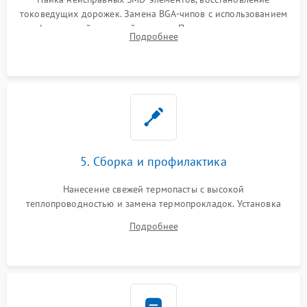
токоведущих дорожек. Замена BGA-чипов с использованием
инфракрасной паяльной станции. Прошивка микросхемы
Подробнее
BIOS или замена поврежденных портов USB
5. Сборка и профилактика
Нанесение свежей термопасты с высокой
теплопроводностью и замена термопрокладок. Установка
системы охлаждения, подключение всех внутренних
Подробнее
шлейфов, модулей памяти и накопителей. Предварительная
сборка корпуса.