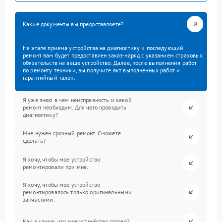
Какие документы вы предоставляете?
На этапе приема устройства на диагностику и последующий
ремонт вам будет предоставлен заказ-наряд с указанием страховых
обязательств на ваше устройство. Далее, после выполнения работ
по ремонту техники, вы получите акт выполненных работ и
гарантийный талон.
Я уже знаю в чем неисправность и какой
ремонт необходим. Для чего проводить
диагностику?
Мне нужен срочный ремонт. Сможете
сделать?
Я хочу, чтобы мое устройство
ремонтировали при мне.
Я хочу, чтобы мое устройство
ремонтировалось только оригинальными
запчастями.
Как я узнаю, что мое устройство готово?