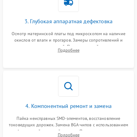
3. Глубокая аппаратная дефектовка
Осмотр материнской платы под микроскопом на наличие
окислов от влаги и прогаров. Замеры сопротивлений и
дежурных напряжений. Проверка цепей питания,
Подробнее
мультиконтроллера, процессора и видеочипа.
4. Компонентный ремонт и замена
Пайка неисправных SMD-элементов, восстановление
токоведущих дорожек. Замена BGA-чипов с использованием
инфракрасной паяльной станции. Прошивка микросхемы
Подробнее