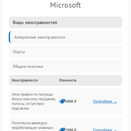
Microsoft
Виды неисправностей
Аппаратные неисправности
Порты
Общие поломки
Неисправности
Стоимость
Устройства
Неисправность матрицы:
Программные ошибки
битые пиксели, мерцание,
5000 ₽
Подробнее →
полосы, отсутствие
подсветки
Электрические и системные сбои
Поломка клавиатуры:
Интерфейсные проблемы
неработающие клавиши,
2500 ₽
Подробнее →