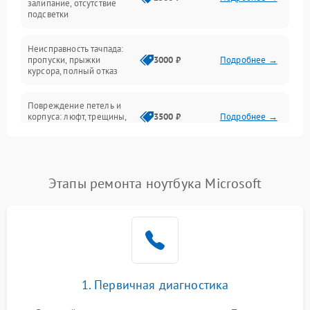
залипание, отсутствие
подсветки
Батарея
Неисправность тачпада:
Сеть и интернет
пропуски, прыжки
3000 ₽
Подробнее →
курсора, полный отказ
Система охлаждения
Повреждение петель и
корпуса: люфт, трещины,
3500 ₽
Подробнее →
деформация
Проблемы аккумулятора:
быстрая разрядка,
2500 ₽
Подробнее →
Этапы ремонта ноутбука Microsoft
невозможность зарядки,
вздутие
Неисправность зарядного
устройства или разъёма
2000 ₽
Подробнее →
питания
1. Первичная диагностика
Перегрев из‑за пыли,
износа термопасты или
2500 ₽
Подробнее →
неисправности кулера