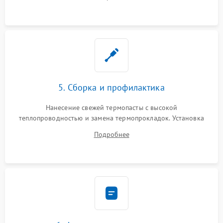
BIOS или замена поврежденных портов USB
5. Сборка и профилактика
Нанесение свежей термопасты с высокой
теплопроводностью и замена термопрокладок. Установка
системы охлаждения, подключение всех внутренних
Подробнее
шлейфов, модулей памяти и накопителей. Предварительная
сборка корпуса.