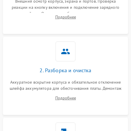
Внешний осмотр корпуса, экрана и портов. Проверка
реакции на кнопку включения и подключение зарядного
устройства. Оценка потребления тока с помощью
Выход из строя SSD или
Подробнее
HDD: медленная загрузка,
лабораторного блока питания для локализации проблемы.
3000 ₽
Подробнее →
ошибки чтения,
пропадание диска
Неисправность
оперативной памяти:
2000 ₽
Подробнее →
вылеты приложений,
синие экраны
2. Разборка и очистка
Проблемы Wi‑Fi или
2500 ₽
Подробнее →
Bluetooth модулей
Аккуратное вскрытие корпуса и обязательное отключение
шлейфа аккумулятора для обесточивания платы. Демонтаж
системы охлаждения, очистка кулера от пыли и удаление
Подробнее
высохшей термопасты с кристаллов чипов.