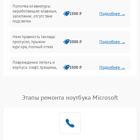
Поломка клавиатуры:
Интерфейсные проблемы
неработающие клавиши,
2500 ₽
Подробнее →
залипание, отсутствие
подсветки
Батарея
Неисправность тачпада:
Сеть и интернет
пропуски, прыжки
3000 ₽
Подробнее →
курсора, полный отказ
Система охлаждения
Повреждение петель и
корпуса: люфт, трещины,
3500 ₽
Подробнее →
деформация
Проблемы аккумулятора:
быстрая разрядка,
2500 ₽
Подробнее →
Этапы ремонта ноутбука Microsoft
невозможность зарядки,
вздутие
Неисправность зарядного
устройства или разъёма
2000 ₽
Подробнее →
питания