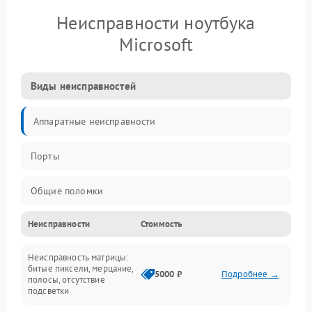
Неисправности ноутбука
Microsoft
Виды неисправностей
Аппаратные неисправности
Порты
Общие поломки
Неисправности
Стоимость
Устройства
Неисправность матрицы:
Программные ошибки
битые пиксели, мерцание,
5000 ₽
Подробнее →
полосы, отсутствие
подсветки
Электрические и системные сбои