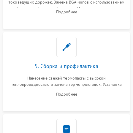
токоведущих дорожек. Замена BGA-чипов с использованием
инфракрасной паяльной станции. Прошивка микросхемы
Подробнее
BIOS или замена поврежденных портов USB
5. Сборка и профилактика
Нанесение свежей термопасты с высокой
теплопроводностью и замена термопрокладок. Установка
системы охлаждения, подключение всех внутренних
Подробнее
шлейфов, модулей памяти и накопителей. Предварительная
сборка корпуса.