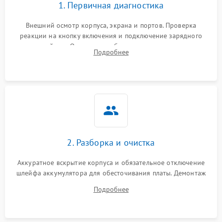
1. Первичная диагностика
Перегрев из‑за пыли,
износа термопасты или
2500 ₽
Подробнее →
неисправности кулера
Внешний осмотр корпуса, экрана и портов. Проверка
реакции на кнопку включения и подключение зарядного
устройства. Оценка потребления тока с помощью
Выход из строя SSD или
Подробнее
HDD: медленная загрузка,
лабораторного блока питания для локализации проблемы.
3000 ₽
Подробнее →
ошибки чтения,
пропадание диска
Неисправность
оперативной памяти:
2000 ₽
Подробнее →
вылеты приложений,
синие экраны
2. Разборка и очистка
Проблемы Wi‑Fi или
2500 ₽
Подробнее →
Bluetooth модулей
Аккуратное вскрытие корпуса и обязательное отключение
шлейфа аккумулятора для обесточивания платы. Демонтаж
системы охлаждения, очистка кулера от пыли и удаление
Подробнее
высохшей термопасты с кристаллов чипов.