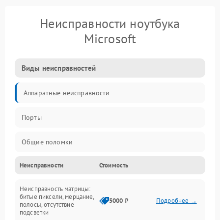
Неисправности ноутбука
Microsoft
Виды неисправностей
Аппаратные неисправности
Порты
Общие поломки
Неисправности
Стоимость
Устройства
Неисправность матрицы:
Программные ошибки
битые пиксели, мерцание,
5000 ₽
Подробнее →
полосы, отсутствие
подсветки
Электрические и системные сбои