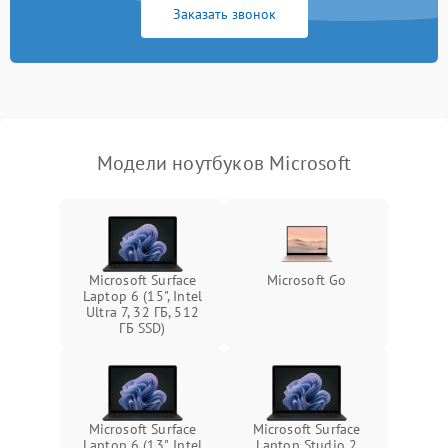
Заказать звонок
Перегрев из‑за пыли,
износа термопасты или
2500 ₽
Подробнее →
неисправности кулера
Выход из строя SSD или
HDD: медленная загрузка,
3000 ₽
Подробнее →
ошибки чтения,
пропадание диска
Модели ноутбуков Microsoft
Неисправность
оперативной памяти:
2000 ₽
Подробнее →
вылеты приложений,
синие экраны
Microsoft Surface
Microsoft Go
Laptop 6 (15", Intel
Проблемы Wi‑Fi или
Ultra 7, 32 ГБ, 512
2500 ₽
Подробнее →
Bluetooth модулей
ГБ SSD)
Microsoft Surface
Microsoft Surface
Laptop 6 (13", Intel
Laptop Studio 2