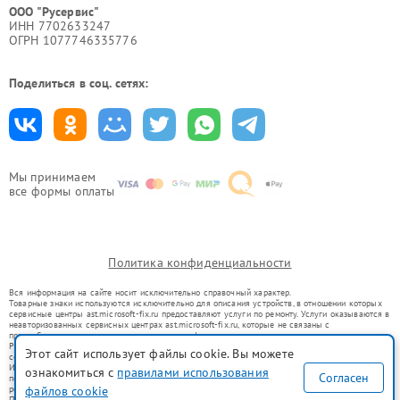
ООО "Русервис"
ИНН 7702633247
ОГРН 1077746335776
Поделиться в соц. сетях:
Мы принимаем
все формы оплаты
Политика конфиденциальности
Вся информация на сайте носит исключительно справочный характер.
Товарные знаки используются исключительно для описания устройств, в отношении которых
сервисные центры ast.microsoft-fix.ru предоставляют услуги по ремонту. Услуги оказываются в
неавторизованных сервисных центрах ast.microsoft-fix.ru, которые не связаны с
правообладателями товарных знаков или их официальными представителями.
Ремонт осуществляется для устройств, уже введенных в гражданский оборот в соответствии
Этот сайт использует файлы cookie. Вы можете
со статьей 1487 ГК РФ.
Использование товарных знаков не преследует цели индивидуализации услуг или введения
ознакомиться с
правилами использования
Согласен
потребителей в заблуждение, а служит для информирования о предоставляемых услугах по
ремонту техники указанных брендов.
файлов cookie
Представленная на сайте информация не является публичной офертой, определяемой