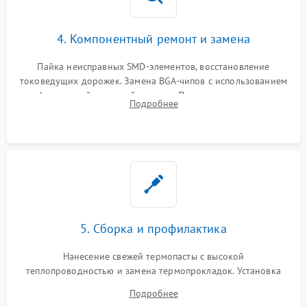
4. Компонентный ремонт и замена
Пайка неисправных SMD-элементов, восстановление
токоведущих дорожек. Замена BGA-чипов с использованием
инфракрасной паяльной станции. Прошивка микросхемы
Подробнее
BIOS или замена поврежденных портов USB
5. Сборка и профилактика
Нанесение свежей термопасты с высокой
теплопроводностью и замена термопрокладок. Установка
системы охлаждения, подключение всех внутренних
Подробнее
шлейфов, модулей памяти и накопителей. Предварительная