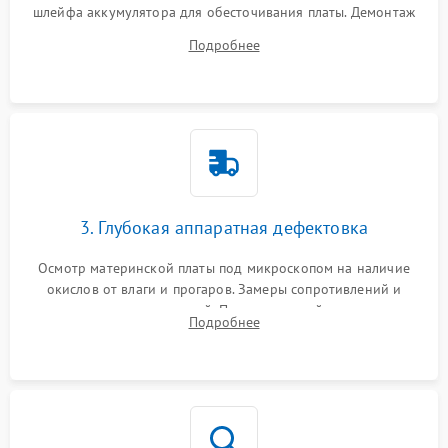
шлейфа аккумулятора для обесточивания платы. Демонтаж
системы охлаждения, очистка кулера от пыли и удаление
Подробнее
высохшей термопасты с кристаллов чипов.
3. Глубокая аппаратная дефектовка
Осмотр материнской платы под микроскопом на наличие
окислов от влаги и прогаров. Замеры сопротивлений и
дежурных напряжений. Проверка цепей питания,
Подробнее
мультиконтроллера, процессора и видеочипа.