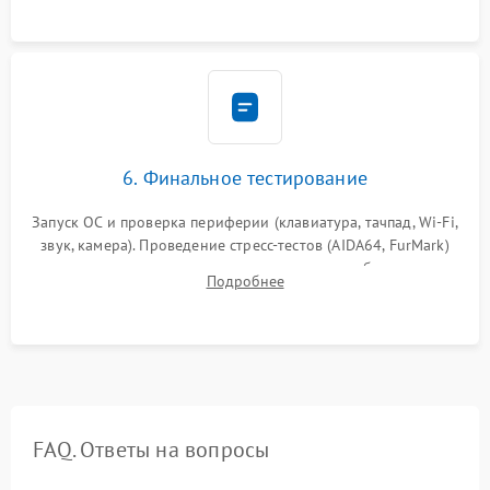
сборка корпуса.
6. Финальное тестирование
Запуск ОС и проверка периферии (клавиатура, тачпад, Wi-Fi,
звук, камера). Проведение стресс-тестов (AIDA64, FurMark)
для контроля температурного режима и стабильности
Подробнее
системы под пиковой нагрузкой.
FAQ. Ответы на вопросы