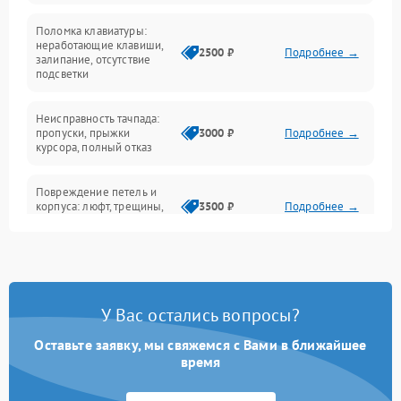
Поломка клавиатуры:
Интерфейсные проблемы
неработающие клавиши,
2500 ₽
Подробнее →
залипание, отсутствие
подсветки
Батарея
Неисправность тачпада:
Сеть и интернет
пропуски, прыжки
3000 ₽
Подробнее →
курсора, полный отказ
Система охлаждения
Повреждение петель и
корпуса: люфт, трещины,
3500 ₽
Подробнее →
деформация
Проблемы аккумулятора:
быстрая разрядка,
2500 ₽
Подробнее →
невозможность зарядки,
вздутие
У Вас остались вопросы?
Оставьте заявку, мы свяжемся с Вами в ближайшее
Неисправность зарядного
время
устройства или разъёма
2000 ₽
Подробнее →
питания