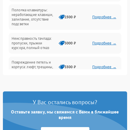
Поломка клавиатуры:
Интерфейсные проблемы
неработающие клавиши,
2500 ₽
Подробнее →
залипание, отсутствие
подсветки
Батарея
Неисправность тачпада:
Сеть и интернет
пропуски, прыжки
3000 ₽
Подробнее →
курсора, полный отказ
Система охлаждения
Повреждение петель и
корпуса: люфт, трещины,
3500 ₽
Подробнее →
деформация
Проблемы аккумулятора:
быстрая разрядка,
2500 ₽
Подробнее →
невозможность зарядки,
вздутие
У Вас остались вопросы?
Оставьте заявку, мы свяжемся с Вами в ближайшее
Неисправность зарядного
время
устройства или разъёма
2000 ₽
Подробнее →
питания