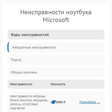
Неисправности ноутбука
Microsoft
Виды неисправностей
Аппаратные неисправности
Порты
Общие поломки
Неисправности
Стоимость
Устройства
Неисправность матрицы:
Программные ошибки
битые пиксели, мерцание,
5000 ₽
Подробнее →
полосы, отсутствие
подсветки
Электрические и системные сбои