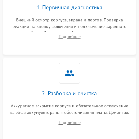
1. Первичная диагностика
Внешний осмотр корпуса, экрана и портов. Проверка
реакции на кнопку включения и подключение зарядного
устройства. Оценка потребления тока с помощью
Подробнее
лабораторного блока питания для локализации проблемы.
2. Разборка и очистка
Аккуратное вскрытие корпуса и обязательное отключение
шлейфа аккумулятора для обесточивания платы. Демонтаж
системы охлаждения, очистка кулера от пыли и удаление
Подробнее
высохшей термопасты с кристаллов чипов.