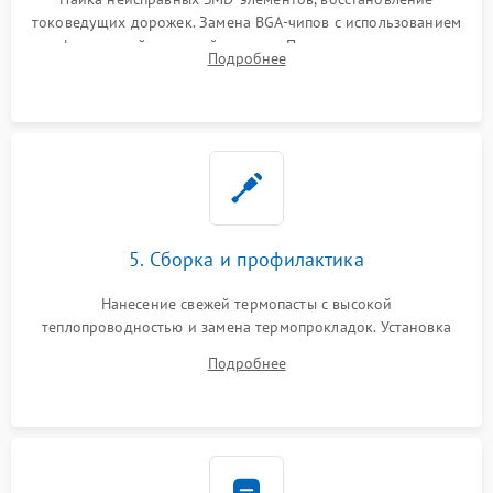
токоведущих дорожек. Замена BGA-чипов с использованием
инфракрасной паяльной станции. Прошивка микросхемы
Подробнее
BIOS или замена поврежденных портов USB
5. Сборка и профилактика
Нанесение свежей термопасты с высокой
теплопроводностью и замена термопрокладок. Установка
системы охлаждения, подключение всех внутренних
Подробнее
шлейфов, модулей памяти и накопителей. Предварительная
сборка корпуса.