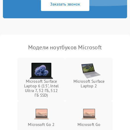
Заказать звонок
Перегрев из‑за пыли,
износа термопасты или
2500 ₽
Подробнее →
неисправности кулера
Выход из строя SSD или
HDD: медленная загрузка,
3000 ₽
Подробнее →
ошибки чтения,
пропадание диска
Модели ноутбуков Microsoft
Неисправность
оперативной памяти:
2000 ₽
Подробнее →
вылеты приложений,
синие экраны
Microsoft Surface
Microsoft Surface
Laptop 6 (15", Intel
Laptop 2
Проблемы Wi‑Fi или
Ultra 7, 32 ГБ, 512
2500 ₽
Подробнее →
Bluetooth модулей
ГБ SSD)
Microsoft Go 2
Microsoft Go