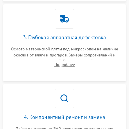
3. Глубокая аппаратная дефектовка
Осмотр материнской платы под микроскопом на наличие
окислов от влаги и прогаров. Замеры сопротивлений и
дежурных напряжений. Проверка цепей питания,
Подробнее
мультиконтроллера, процессора и видеочипа.
4. Компонентный ремонт и замена
Пайка неисправных SMD-элементов, восстановление