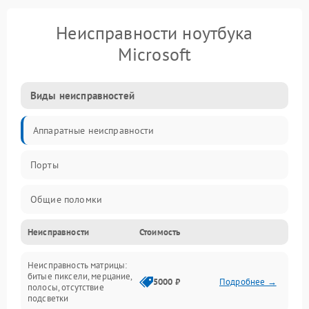
Неисправности ноутбука
Microsoft
Виды неисправностей
Аппаратные неисправности
Порты
Общие поломки
Неисправности
Стоимость
Устройства
Неисправность матрицы:
Программные ошибки
битые пиксели, мерцание,
5000 ₽
Подробнее →
полосы, отсутствие
подсветки
Электрические и системные сбои