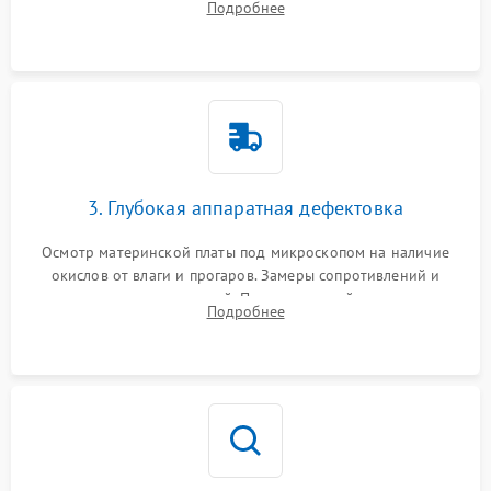
Подробнее
высохшей термопасты с кристаллов чипов.
3. Глубокая аппаратная дефектовка
Осмотр материнской платы под микроскопом на наличие
окислов от влаги и прогаров. Замеры сопротивлений и
дежурных напряжений. Проверка цепей питания,
Подробнее
мультиконтроллера, процессора и видеочипа.