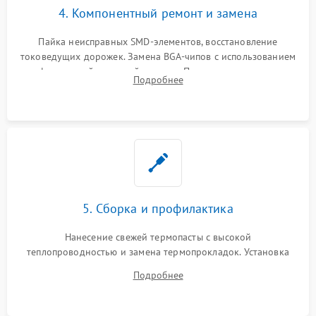
4. Компонентный ремонт и замена
Пайка неисправных SMD-элементов, восстановление
токоведущих дорожек. Замена BGA-чипов с использованием
инфракрасной паяльной станции. Прошивка микросхемы
Подробнее
BIOS или замена поврежденных портов USB
5. Сборка и профилактика
Нанесение свежей термопасты с высокой
теплопроводностью и замена термопрокладок. Установка
системы охлаждения, подключение всех внутренних
Подробнее
шлейфов, модулей памяти и накопителей. Предварительная
сборка корпуса.