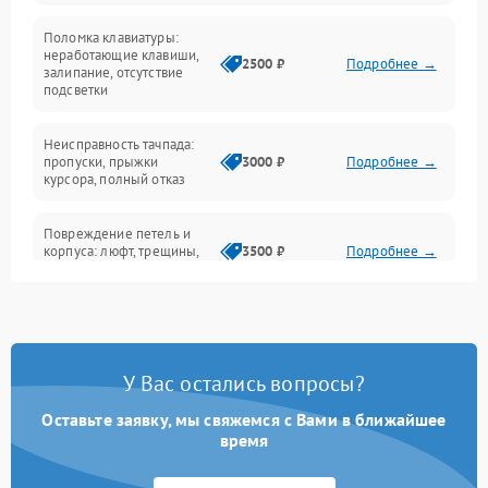
Поломка клавиатуры:
Интерфейсные проблемы
неработающие клавиши,
2500 ₽
Подробнее →
залипание, отсутствие
подсветки
Батарея
Неисправность тачпада:
Сеть и интернет
пропуски, прыжки
3000 ₽
Подробнее →
курсора, полный отказ
Система охлаждения
Повреждение петель и
корпуса: люфт, трещины,
3500 ₽
Подробнее →
деформация
Проблемы аккумулятора:
быстрая разрядка,
2500 ₽
Подробнее →
невозможность зарядки,
вздутие
У Вас остались вопросы?
Оставьте заявку, мы свяжемся с Вами в ближайшее
Неисправность зарядного
время
устройства или разъёма
2000 ₽
Подробнее →
питания