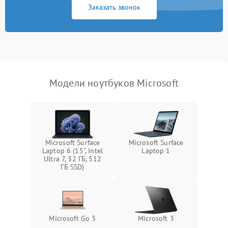
Заказать звонок
Перегрев из‑за пыли,
износа термопасты или
2500 ₽
Подробнее →
неисправности кулера
Выход из строя SSD или
HDD: медленная загрузка,
3000 ₽
Подробнее →
ошибки чтения,
пропадание диска
Модели ноутбуков Microsoft
Неисправность
оперативной памяти:
2000 ₽
Подробнее →
вылеты приложений,
синие экраны
Microsoft Surface
Microsoft Surface
Laptop 6 (15", Intel
Laptop 1
Проблемы Wi‑Fi или
Ultra 7, 32 ГБ, 512
2500 ₽
Подробнее →
Bluetooth модулей
ГБ SSD)
Microsoft Go 3
Microsoft 3