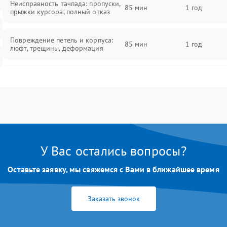
Неисправность тачпада: пропуски,
85 мин
1 год
прыжки курсора, полный отказ
Повреждение петель и корпуса:
85 мин
1 год
люфт, трещины, деформация
Проблемы аккумулятора: быстрая
разрядка, невозможность зарядки,
85 мин
1 год
вздутие
Неисправность зарядного
85 мин
1 год
устройства или разъёма питания
У Вас остались вопросы?
Перегрев из‑за пыли, износа
термопасты или неисправности
75 мин
1 год
Оставьте заявку, мы свяжемся с Вами в ближайшее время
кулера
Заказать звонок
Выход из строя SSD или HDD:
медленная загрузка, ошибки
80 мин
1 год
чтения, пропадание диска