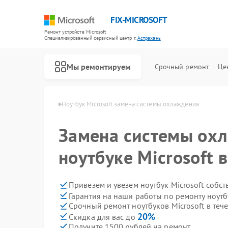
FIX-MICROSOFT
Ремонт устройств Microsoft
Специализированный cервисный центр г.
Астрахань
Мы ремонтируем
Срочный ремонт
Це
icrosoft в Астрахани
Ноутбук Microsoft замена системы охлаждения
Замена системы ох
ноутбуке Microsoft 
Привезем и увезем ноутбук Microsoft собс
Гарантия на наши работы по ремонту ноутб
Срочный ремонт ноутбуков Microsoft в теч
20%
Скидка для вас до
Получите 1500 рублей на ремонт