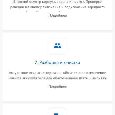
Внешний осмотр корпуса, экрана и портов. Проверка
реакции на кнопку включения и подключение зарядного
устройства. Оценка потребления тока с помощью
Подробнее
лабораторного блока питания для локализации проблемы.
2. Разборка и очистка
Аккуратное вскрытие корпуса и обязательное отключение
шлейфа аккумулятора для обесточивания платы. Демонтаж
системы охлаждения, очистка кулера от пыли и удаление
Подробнее
высохшей термопасты с кристаллов чипов.