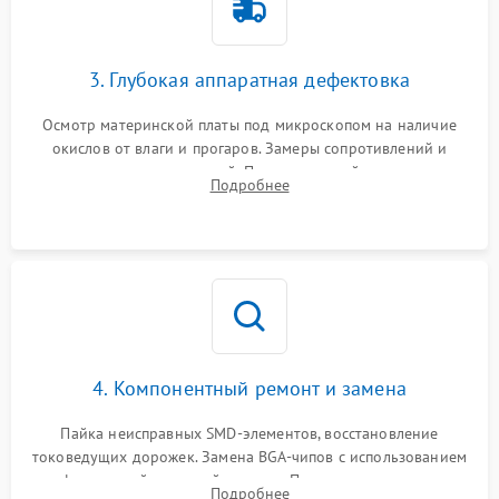
3. Глубокая аппаратная дефектовка
Осмотр материнской платы под микроскопом на наличие
окислов от влаги и прогаров. Замеры сопротивлений и
дежурных напряжений. Проверка цепей питания,
Подробнее
мультиконтроллера, процессора и видеочипа.
4. Компонентный ремонт и замена
Пайка неисправных SMD-элементов, восстановление
токоведущих дорожек. Замена BGA-чипов с использованием
инфракрасной паяльной станции. Прошивка микросхемы
Подробнее