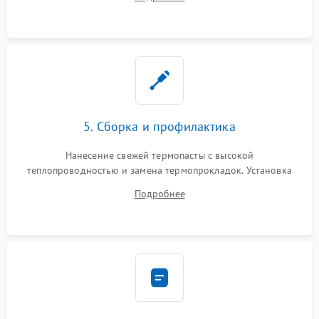
BIOS или замена поврежденных портов USB
5. Сборка и профилактика
Нанесение свежей термопасты с высокой
теплопроводностью и замена термопрокладок. Установка
системы охлаждения, подключение всех внутренних
Подробнее
шлейфов, модулей памяти и накопителей. Предварительная
сборка корпуса.