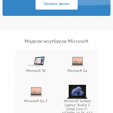
Заказать звонок
Перегрев из‑за пыли,
износа термопасты или
2500 ₽
Подробнее →
неисправности кулера
Выход из строя SSD или
HDD: медленная загрузка,
3000 ₽
Подробнее →
ошибки чтения,
пропадание диска
Модели ноутбуков Microsoft
Неисправность
оперативной памяти:
2000 ₽
Подробнее →
вылеты приложений,
синие экраны
Microsoft SE
Microsoft Go
Проблемы Wi‑Fi или
2500 ₽
Подробнее →
Bluetooth модулей
Microsoft Go 2
Microsoft Surface
Laptop Studio 2
(Intel Core i7-