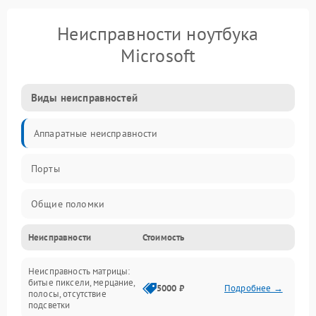
Неисправности ноутбука
Microsoft
Виды неисправностей
Аппаратные неисправности
Порты
Общие поломки
Неисправности
Стоимость
Устройства
Неисправность матрицы:
Программные ошибки
битые пиксели, мерцание,
5000 ₽
Подробнее →
полосы, отсутствие
подсветки
Электрические и системные сбои