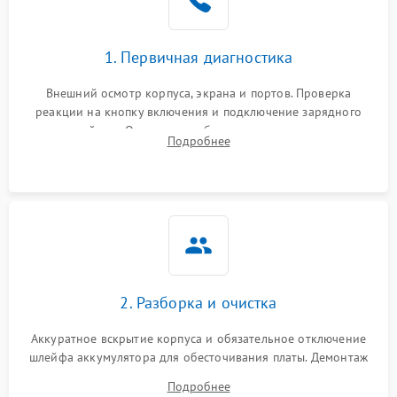
1. Первичная диагностика
Внешний осмотр корпуса, экрана и портов. Проверка
реакции на кнопку включения и подключение зарядного
устройства. Оценка потребления тока с помощью
Подробнее
лабораторного блока питания для локализации проблемы.
2. Разборка и очистка
Аккуратное вскрытие корпуса и обязательное отключение
шлейфа аккумулятора для обесточивания платы. Демонтаж
системы охлаждения, очистка кулера от пыли и удаление
Подробнее
высохшей термопасты с кристаллов чипов.