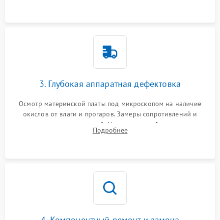
3. Глубокая аппаратная дефектовка
Осмотр материнской платы под микроскопом на наличие
окислов от влаги и прогаров. Замеры сопротивлений и
дежурных напряжений. Проверка цепей питания,
Подробнее
мультиконтроллера, процессора и видеочипа.
4. Компонентный ремонт и замена