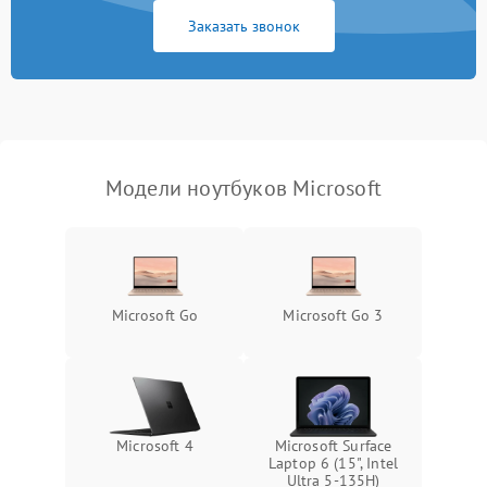
Заказать звонок
Перегрев из‑за пыли,
износа термопасты или
2500 ₽
Подробнее →
неисправности кулера
Выход из строя SSD или
HDD: медленная загрузка,
3000 ₽
Подробнее →
ошибки чтения,
пропадание диска
Модели ноутбуков Microsoft
Неисправность
оперативной памяти:
2000 ₽
Подробнее →
вылеты приложений,
синие экраны
Microsoft Go
Microsoft Go 3
Проблемы Wi‑Fi или
2500 ₽
Подробнее →
Bluetooth модулей
Microsoft 4
Microsoft Surface
Laptop 6 (15", Intel
Ultra 5-135H)