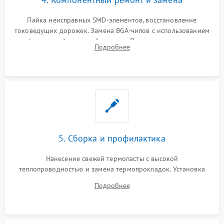
Пайка неисправных SMD-элементов, восстановление
токоведущих дорожек. Замена BGA-чипов с использованием
инфракрасной паяльной станции. Прошивка микросхемы
Подробнее
BIOS или замена поврежденных портов USB
5. Сборка и профилактика
Нанесение свежей термопасты с высокой
теплопроводностью и замена термопрокладок. Установка
системы охлаждения, подключение всех внутренних
Подробнее
шлейфов, модулей памяти и накопителей. Предварительная
сборка корпуса.