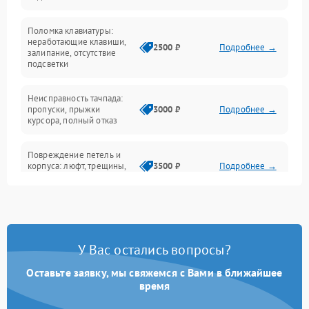
Электрические и системные сбои
Поломка клавиатуры:
Интерфейсные проблемы
неработающие клавиши,
2500 ₽
Подробнее →
залипание, отсутствие
подсветки
Батарея
Неисправность тачпада:
Сеть и интернет
пропуски, прыжки
3000 ₽
Подробнее →
курсора, полный отказ
Система охлаждения
Повреждение петель и
корпуса: люфт, трещины,
3500 ₽
Подробнее →
деформация
Проблемы аккумулятора:
быстрая разрядка,
2500 ₽
Подробнее →
невозможность зарядки,
вздутие
У Вас остались вопросы?
Оставьте заявку, мы свяжемся с Вами в ближайшее
Неисправность зарядного
время
устройства или разъёма
2000 ₽
Подробнее →
питания