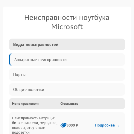
Неисправности ноутбука
Microsoft
Виды неисправностей
Аппаратные неисправности
Порты
Общие поломки
Неисправности
Стоимость
Устройства
Неисправность матрицы:
Программные ошибки
битые пиксели, мерцание,
5000 ₽
Подробнее →
полосы, отсутствие
подсветки