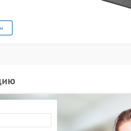
ны
цию