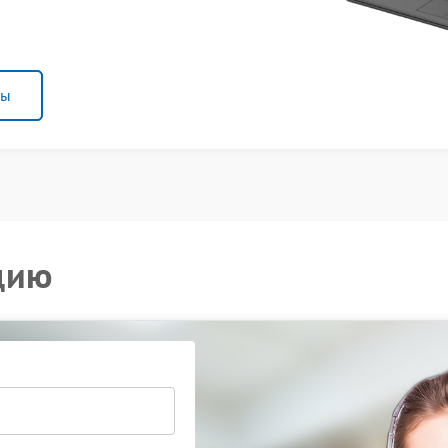
ны
цию