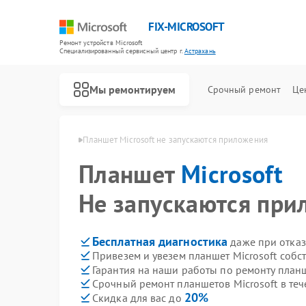
FIX-MICROSOFT
Ремонт устройств Microsoft
Специализированный cервисный центр г.
Астрахань
Мы ремонтируем
Срочный ремонт
Це
crosoft в Астрахани
Планшет Microsoft не запускаются приложения
Планшет
Microsoft
Не запускаются при
Бесплатная диагностика
даже при отказ
Привезем и увезем планшет Microsoft собс
Гарантия на наши работы по ремонту планш
Срочный ремонт планшетов Microsoft в теч
20%
Скидка для вас до