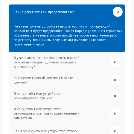
Какие документы вы предоставляете?
На этапе приема устройства на диагностику и последующий
ремонт вам будет предоставлен заказ-наряд с указанием страховых
обязательств на ваше устройство. Далее, после выполнения работ
по ремонту техники, вы получите акт выполненных работ и
гарантийный талон.
Я уже знаю в чем неисправность и какой
ремонт необходим. Для чего проводить
диагностику?
Мне нужен срочный ремонт. Сможете
сделать?
Я хочу, чтобы мое устройство
ремонтировали при мне.
Я хочу, чтобы мое устройство
ремонтировалось только оригинальными
запчастями.
Как я узнаю, что мое устройство готово?