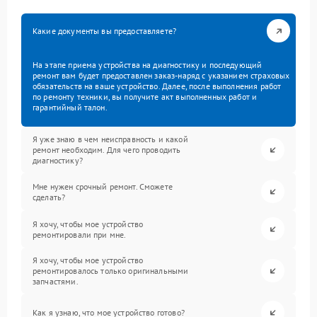
Какие документы вы предоставляете?
На этапе приема устройства на диагностику и последующий
ремонт вам будет предоставлен заказ-наряд с указанием страховых
обязательств на ваше устройство. Далее, после выполнения работ
по ремонту техники, вы получите акт выполненных работ и
гарантийный талон.
Я уже знаю в чем неисправность и какой
ремонт необходим. Для чего проводить
диагностику?
Мне нужен срочный ремонт. Сможете
сделать?
Я хочу, чтобы мое устройство
ремонтировали при мне.
Я хочу, чтобы мое устройство
ремонтировалось только оригинальными
запчастями.
Как я узнаю, что мое устройство готово?