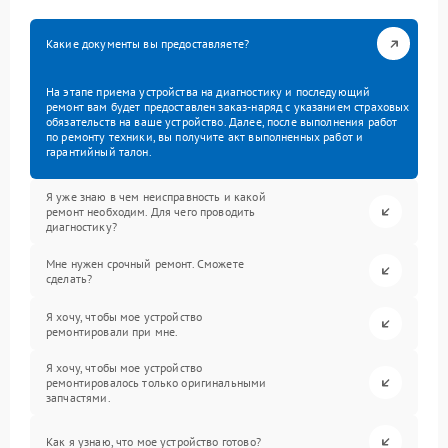
Какие документы вы предоставляете?
На этапе приема устройства на диагностику и последующий
ремонт вам будет предоставлен заказ-наряд с указанием страховых
обязательств на ваше устройство. Далее, после выполнения работ
по ремонту техники, вы получите акт выполненных работ и
гарантийный талон.
Я уже знаю в чем неисправность и какой
ремонт необходим. Для чего проводить
диагностику?
Мне нужен срочный ремонт. Сможете
сделать?
Я хочу, чтобы мое устройство
ремонтировали при мне.
Я хочу, чтобы мое устройство
ремонтировалось только оригинальными
запчастями.
Как я узнаю, что мое устройство готово?