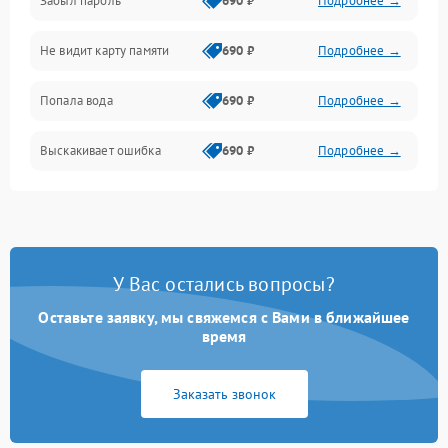
Забыл пароль
690 ₽
Подробнее →
Экран (дисплей)
Не видит карту памяти
690 ₽
Подробнее →
Связь
Попала вода
690 ₽
Подробнее →
Разговор (микрофон, динамик)
Выскакивает ошибка
690 ₽
Подробнее →
Перегрев и нестабильная работа
Влага и механические повреждения
Сеть и интернет
У Вас остались вопросы?
Зарядка и разъёмы
Оставьте заявку, мы свяжемся с Вами в ближайшее
время
Программные сбои
Заказать звонок
Память и данные