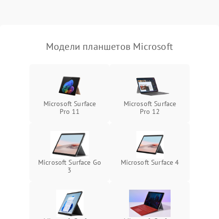
Режим работы
Связь и беспроводные модули
Модели планшетов Microsoft
Камера
Сенсорное управление
Проблемы с механикой
Microsoft Surface
Microsoft Surface
Pro 11
Pro 12
Питание и аккумулятор
Кнопки и органы управления
Microsoft Surface Go
Microsoft Surface 4
3
Звук и аудио
Камеры