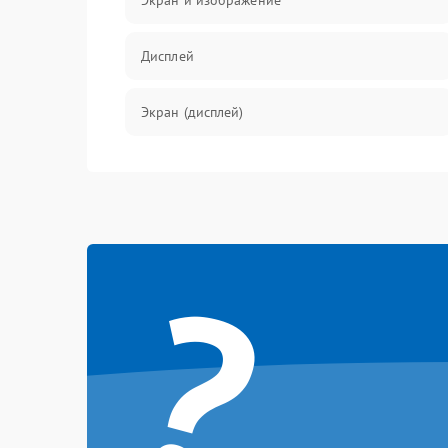
Экран и изображение
Дисплей
Экран (дисплей)
Связь
Разговор (микрофон, динамик)
?
Перегрев и нестабильная работа
Влага и механические повреждения
Сеть и интернет