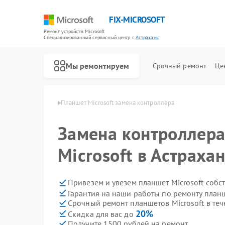
FIX-MICROSOFT
Ремонт устройств Microsoft
Специализированный cервисный центр г.
Астрахань
Мы ремонтируем
Срочный ремонт
Це
crosoft в Астрахани
Планшет Microsoft замена контроллера
Замена контроллера
Microsoft в Астраха
Привезем и увезем планшет Microsoft собс
Гарантия на наши работы по ремонту планш
Срочный ремонт планшетов Microsoft в теч
20%
Скидка для вас до
Получите 1500 рублей на ремонт