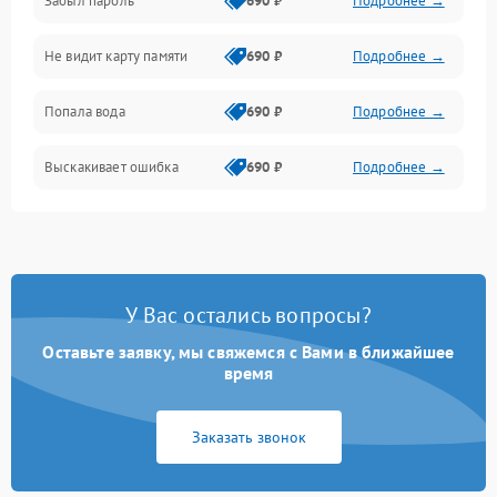
Забыл пароль
690 ₽
Подробнее →
Экран (дисплей)
Не видит карту памяти
690 ₽
Подробнее →
Связь
Попала вода
690 ₽
Подробнее →
Разговор (микрофон, динамик)
Выскакивает ошибка
690 ₽
Подробнее →
Перегрев и нестабильная работа
Влага и механические повреждения
Сеть и интернет
У Вас остались вопросы?
Зарядка и разъёмы
Оставьте заявку, мы свяжемся с Вами в ближайшее
время
Программные сбои
Заказать звонок
Память и данные