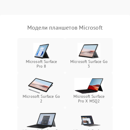
Режим работы
Связь и беспроводные модули
Модели планшетов Microsoft
Камера
Сенсорное управление
Проблемы с механикой
Microsoft Surface
Microsoft Surface Go
Pro 8
3
Питание и аккумулятор
Кнопки и органы управления
Microsoft Surface Go
Microsoft Surface
2
Pro X MSQ2
Звук и аудио
Камеры