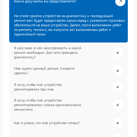
Какие документы вы предоставляете?
На этапе приема устройства на диагностику и последующий
ремонт вам будет предоставлен заказ-наряд с указанием страховых
обязательств на ваше устройство. Далее, после выполнения работ
по ремонту техники, вы получите акт выполненных работ и
гарантийный талон.
Я уже знаю в чем неисправность и какой
ремонт необходим. Для чего проводить
диагностику?
Мне нужен срочный ремонт. Сможете
сделать?
Я хочу, чтобы мое устройство
ремонтировали при мне.
Я хочу, чтобы мое устройство
ремонтировалось только оригинальными
запчастями.
Как я узнаю, что мое устройство готово?