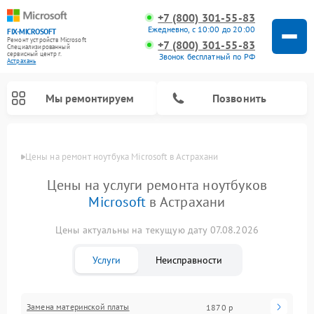
+7 (800) 301-55-83
Ежедневно, с 10:00 до 20:00
FIX-MICROSOFT
Ремонт устройств Microsoft
+7 (800) 301-55-83
Специализированный
cервисный центр г.
Звонок бесплатный по РФ
Астрахань
Мы ремонтируем
Позвонить
Цены
Цены на ремонт ноутбука Microsoft в Астрахани
Цены на услуги ремонта ноутбуков
Microsoft
в Астрахани
Цены актуальны на текущую дату 07.08.2026
Услуги
Неисправности
Замена материнской платы
1870 р