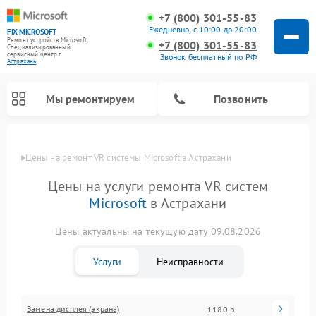
+7 (800) 301-55-83
Ежедневно, с 10:00 до 20:00
FIX-MICROSOFT
Ремонт устройств Microsoft
+7 (800) 301-55-83
Специализированный
cервисный центр г.
Звонок бесплатный по РФ
Астрахань
Мы ремонтируем
Позвонить
Цены
Цены на ремонт VR системы Microsoft в Астрахани
Цены на услуги ремонта VR систем
Microsoft
в Астрахани
Цены актуальны на текущую дату 09.08.2026
Услуги
Неисправности
Замена дисплея (экрана)
1180 р