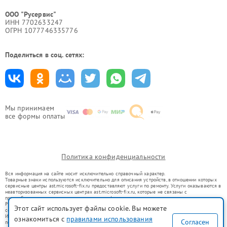
ООО "Русервис"
ИНН 7702633247
ОГРН 1077746335776
Поделиться в соц. сетях:
Мы принимаем
все формы оплаты
Политика конфиденциальности
Вся информация на сайте носит исключительно справочный характер.
Товарные знаки используются исключительно для описания устройств, в отношении которых
сервисные центры ast.microsoft-fix.ru предоставляют услуги по ремонту. Услуги оказываются в
неавторизованных сервисных центрах ast.microsoft-fix.ru, которые не связаны с
правообладателями товарных знаков или их официальными представителями.
Ремонт осуществляется для устройств, уже введенных в гражданский оборот в соответствии
Этот сайт использует файлы cookie. Вы можете
со статьей 1487 ГК РФ.
Использование товарных знаков не преследует цели индивидуализации услуг или введения
ознакомиться с
правилами использования
Согласен
потребителей в заблуждение, а служит для информирования о предоставляемых услугах по