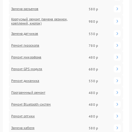
Замена разъемов
580 р
Корпусный ремонт (замена резинок,
980 р
креплений, кнопок)
Замена датчиков
530 р
Ремонт гироскопа
780 р
Ремонт микрофона
480 р
Ремонт GPS-модуля
680 р
Ремонт динамика
530 р
Программный ремонт
480 р
Ремонт Bluetooth-систем
480 р
Ремонт оптики
480 р
Замена кабеля
580 р