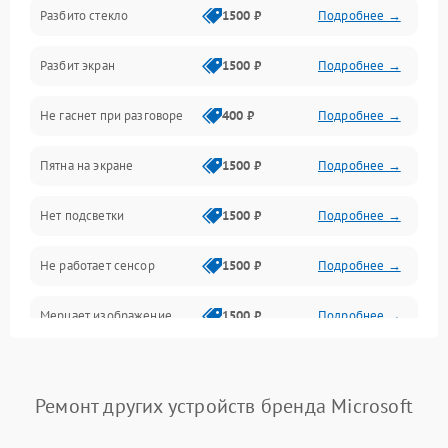
Разбито стекло
1500 ₽
Подробнее →
Камеры
Разбит экран
1500 ₽
Подробнее →
Проблемы с дисплеем и сенсором
Не гаснет при разговоре
400 ₽
Подробнее →
Зарядка
Пятна на экране
1500 ₽
Подробнее →
Проблемы с питанием, зарядкой и аккумулятором
Нет подсветки
1500 ₽
Подробнее →
Проблемы с работой системы, корпусом и другие
Не работает сенсор
1500 ₽
Подробнее →
Мерцает изображение
1500 ₽
Подробнее →
Не работает 3D Touch
2400 ₽
Подробнее →
Ремонт других устройств бренда Microsoft
Не работает Face ID
4000 ₽
Подробнее →