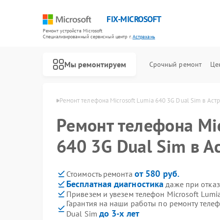
FIX-MICROSOFT
Ремонт устройств Microsoft
Специализированный cервисный центр г.
Астрахань
Мы ремонтируем
Срочный ремонт
Це
crosoft в Астрахани
Ремонт телефона Microsoft Lumia 640 3G Dual Sim в Аст
Ремонт телефона Mic
640 3G Dual Sim в А
от 580 руб.
Стоимость ремонта
Бесплатная диагностика
даже при отказ
Привезем и увезем телефон Microsoft Lumi
Гарантия на наши работы по ремонту телеф
до 3-х лет
Dual Sim