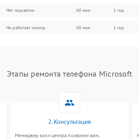
Нет подсветки
60 мин
1 год
Не работает сенсор
60 мин
1 год
Мерцает изображение
60 мин
1 год
Не работает 3D Touch
60 мин
1 год
Этапы ремонта телефона Microsoft
Не работает Face ID
60 мин
1 год
2. Консультация
Менеджер колл центра позвонит вам,