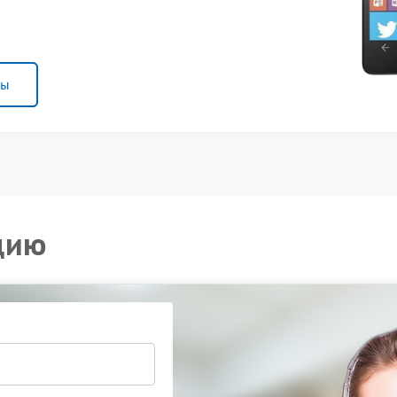
ны
цию