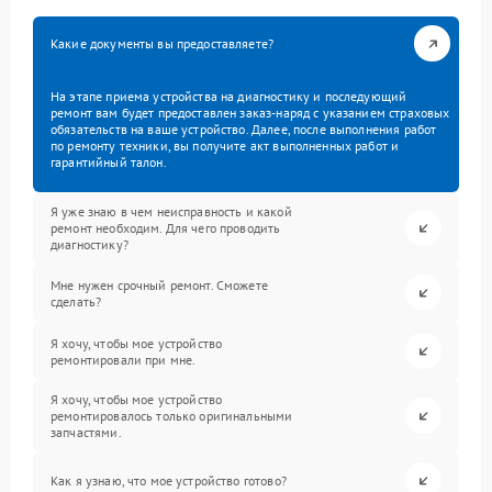
Какие документы вы предоставляете?
На этапе приема устройства на диагностику и последующий
ремонт вам будет предоставлен заказ-наряд с указанием страховых
обязательств на ваше устройство. Далее, после выполнения работ
по ремонту техники, вы получите акт выполненных работ и
гарантийный талон.
Я уже знаю в чем неисправность и какой
ремонт необходим. Для чего проводить
диагностику?
Мне нужен срочный ремонт. Сможете
сделать?
Я хочу, чтобы мое устройство
ремонтировали при мне.
Я хочу, чтобы мое устройство
ремонтировалось только оригинальными
запчастями.
Как я узнаю, что мое устройство готово?