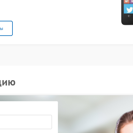
ны
цию