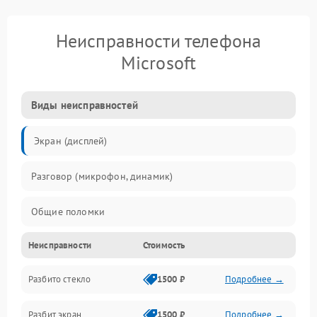
Неисправности телефона
Microsoft
Виды неисправностей
Экран (дисплей)
Разговор (микрофон, динамик)
Общие поломки
Неисправности
Стоимость
Проблемы связи
Разбито стекло
1500 ₽
Подробнее →
Камеры
Разбит экран
1500 ₽
Подробнее →