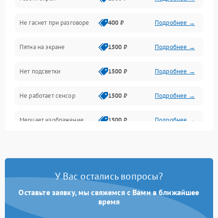
Проблемы с дисплеем и сенсором
Не гаснет при разговоре
400 ₽
Подробнее →
Зарядка
Пятна на экране
1500 ₽
Подробнее →
Проблемы с питанием, зарядкой и аккумулятором
Нет подсветки
1500 ₽
Подробнее →
Проблемы с работой системы, корпусом и другие
Не работает сенсор
1500 ₽
Подробнее →
Мерцает изображение
1500 ₽
Подробнее →
Не работает 3D Touch
2400 ₽
Подробнее →
Не работает Face ID
4000 ₽
Подробнее →
У Вас остались вопросы?
Оставьте заявку, мы свяжемся с Вами в ближайшее
время