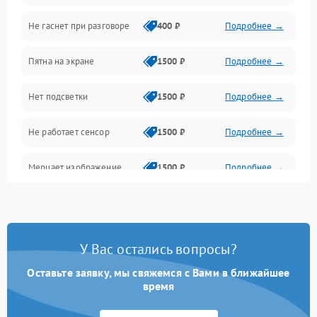
Не гаснет при разговоре
400 ₽
Подробнее →
Зарядка
Пятна на экране
1500 ₽
Подробнее →
Проблемы с питанием, зарядкой и аккумулятором
Нет подсветки
1500 ₽
Подробнее →
Проблемы с работой системы, корпусом и другие
Не работает сенсор
1500 ₽
Подробнее →
Мерцает изображение
1500 ₽
Подробнее →
Не работает 3D Touch
2400 ₽
Подробнее →
Не работает Face ID
4000 ₽
Подробнее →
У Вас остались вопросы?
Оставьте заявку, мы свяжемся с Вами в ближайшее
время