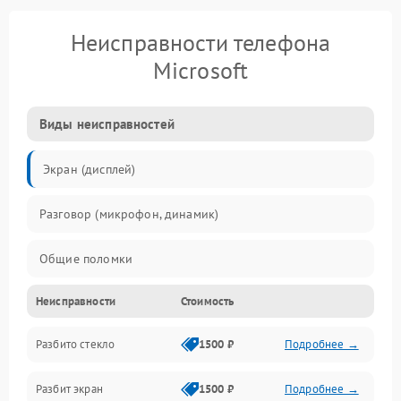
Неисправности телефона
Microsoft
Виды неисправностей
Экран (дисплей)
Разговор (микрофон, динамик)
Общие поломки
Неисправности
Стоимость
Проблемы связи
Разбито стекло
1500 ₽
Подробнее →
Камеры
Разбит экран
1500 ₽
Подробнее →
Проблемы с дисплеем и сенсором